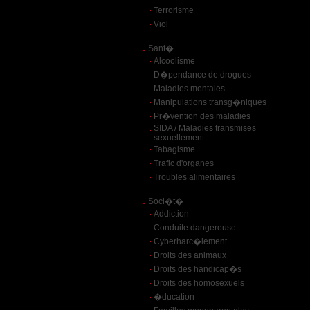
.
Terrorisme
.
Viol
.
Sant�
.
Alcoolisme
.
D�pendance de drogues
.
Maladies mentales
.
Manipulations transg�niques
.
Pr�vention des maladies
.
SIDA / Maladies transmises
sexuellement
.
Tabagisme
.
Trafic d'organes
.
Troubles alimentaires
.
Soci�t�
.
Addiction
.
Conduite dangereuse
.
Cyberharc�lement
.
Droits des animaux
.
Droits des handicap�s
.
Droits des homosexuels
.
�ducation
.