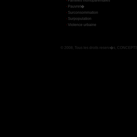
Familles monoparentales
.
Pauvret�
.
Surconsommation
.
Surpopulation
.
Violence urbaine
© 2008, Tous les droits reserv�s, CONCE