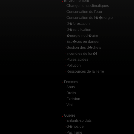
.
Environnement
.
Changements climatiques
.
Conservation de l'eau
.
Conservation de l��nergie
.
D�forestation
.
D�sertification
.
�nergie nucl�aire
.
Esp�ces en danger
.
Gestion des d�chets
.
Incendies de for�t
.
Pluies acides
.
Pollution
.
Ressources de la Terre
.
Femmes
.
Abus
.
Droits
.
Excision
.
Viol
.
Guerre
.
Enfants-soldats
.
G�nocide
.
Pacifisme