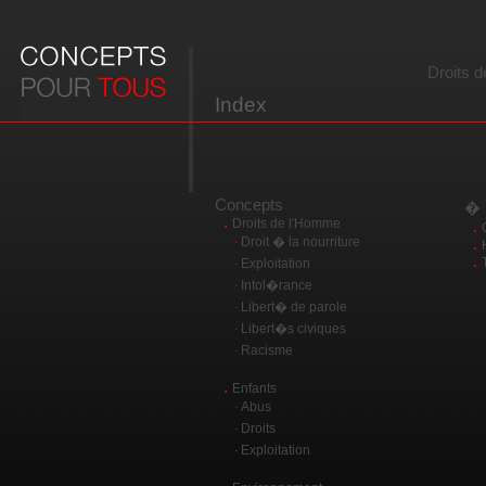
Droits 
Index
Concepts
� 
.
Droits de l'Homme
.
.
Droit � la nourriture
.
.
.
Exploitation
.
Intol�rance
.
Libert� de parole
.
Libert�s civiques
.
Racisme
.
Enfants
.
Abus
.
Droits
.
Exploitation