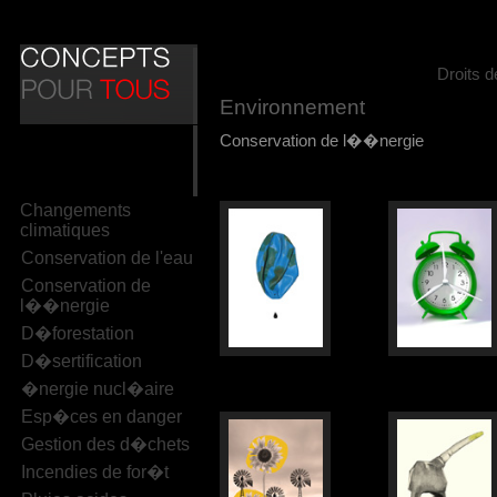
Droits 
Environnement
Conservation de l��nergie
Changements
climatiques
Conservation de l'eau
Conservation de
l��nergie
D�forestation
D�sertification
�nergie nucl�aire
Esp�ces en danger
Gestion des d�chets
Incendies de for�t